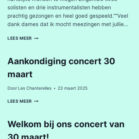
solisten en drie instrumentalisten hebben
prachtig gezongen en heel goed gespeeld.”“Veel
dank dames dat ik mocht meezingen met jullie…
WE
LEES MEER
KIJKEN
TERUG
OP
Aankondiging concert 30
EEN
GESLAAGD
maart
CONCERT!
Door
Les Chanterelles
23 maart 2025
AANKONDIGING
LEES MEER
CONCERT
30
MAART
Welkom bij ons concert van
30 maart!