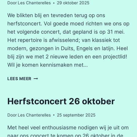
Door
Les Chanterelles
29 oktober 2025
VOORJAARSCONCERT!
We blikten blij en tevreden terug op ons
herfstconcert. Vol goede moed richten we ons op
het volgende concert, dat gepland is op 31 mei.
Het repertoire is afwisselend; van klassiek tot
modern, gezongen in Duits, Engels en latijn. Heel
blij zijn we met 2 nieuwe leden en een projectlid!
Wil je komen kennismaken met…
BLIJ
LEES MEER
MET
NIEUWE
LEDEN
Herfstconcert 26 oktober
Door
Les Chanterelles
25 september 2025
Met heel veel enthousiasme nodigen wij je uit om
naar ons concert te komen op 26 oktober in de