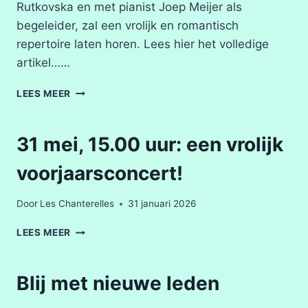
Rutkovska en met pianist Joep Meijer als
begeleider, zal een vrolijk en romantisch
repertoire laten horen. Lees hier het volledige
artikel……
ARTIKEL
LEES MEER
DONGEN.NIEUWS
OVER
ONS
31 mei, 15.00 uur: een vrolijk
CONCERT
OP
voorjaarsconcert!
31
MEI
Door
Les Chanterelles
31 januari 2026
31
LEES MEER
MEI,
15.00
UUR:
Blij met nieuwe leden
EEN
VROLIJK