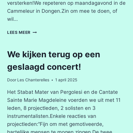
versterken!We repeteren op maandagavond in de
Cammeleur in Dongen.Zin om mee te doen, of
wil…
WE
LEES MEER
ZOEKEN
PROJECTLEDEN
VOOR
We kijken terug op een
ONS
DVORAK-
geslaagd concert!
CONCERT
Door
Les Chanterelles
1 april 2025
Het Stabat Mater van Pergolesi en de Cantate
Sainte Marie Magdeleine voerden we uit met 11
leden, 8 projectleden, 2 solisten en 3
instrumentalisten.Enkele reacties van
projectleden:“Fijn om met gemotiveerde,
hartelijke mensen te mogen zingen.De twee