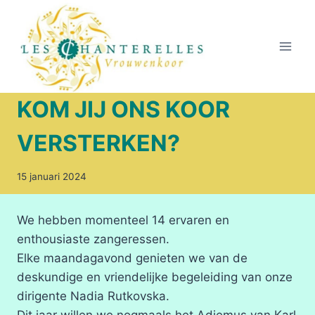
Doorgaan
naar
inhoud
KOM JIJ ONS KOOR
VERSTERKEN?
15 januari 2024
We hebben momenteel 14 ervaren en
enthousiaste zangeressen.
Elke maandagavond genieten we van de
deskundige en vriendelijke begeleiding van onze
dirigente Nadia Rutkovska.
Dit jaar willen we nogmaals het Adiemus van Karl